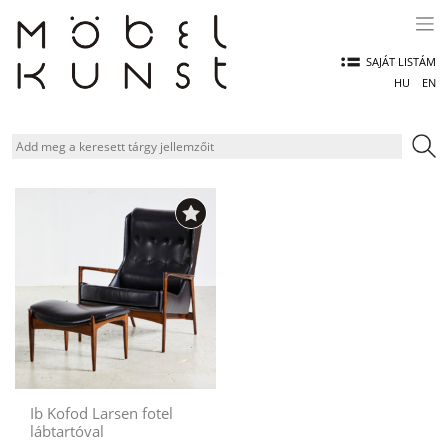
Skip
to
content
SAJÁT LISTÁM
HU
EN
Ib Kofod Larsen fotel
lábtartóval