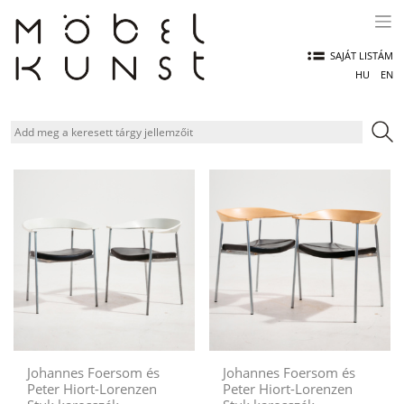
Skip
to
content
SAJÁT LISTÁM
HU
EN
Johannes Foersom és
Johannes Foersom és
Peter Hiort-Lorenzen
Peter Hiort-Lorenzen