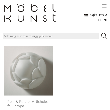
Skip
to
content
SAJÁT LISTÁM
HU
EN
Peill & Putzler Artichoke
fali lámpa