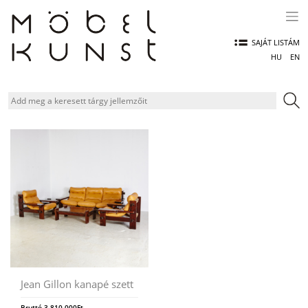
Skip
to
content
SAJÁT LISTÁM
HU
EN
Jean Gillon kanapé szett
Bruttó
3.810.000
Ft