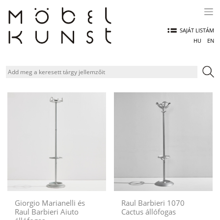
Skip
to
content
SAJÁT LISTÁM
HU
EN
Giorgio Marianelli és
Raul Barbieri 1070
Raul Barbieri Aiuto
Cactus állófogas