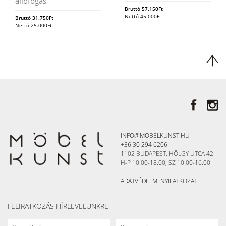
állófogas
Bruttó
57.150
Ft
Nettó
45.000
Ft
Bruttó
31.750
Ft
Nettó
25.000
Ft
INFO@MOBELKUNST.HU
+36 30 294 6206
1102 BUDAPEST, HÖLGY UTCA 42.
H-P 10.00-18.00, SZ 10.00-16.00
ADATVÉDELMI NYILATKOZAT
FELIRATKOZÁS HÍRLEVELÜNKRE