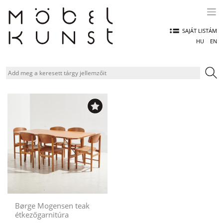
Skip
to
content
SAJÁT LISTÁM
HU
EN
Børge Mogensen teak
étkezőgarnitúra