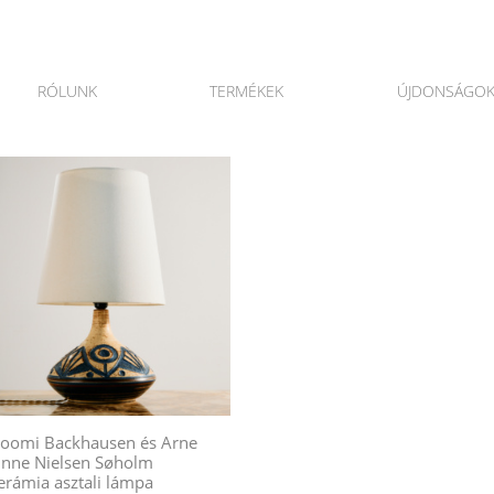
RÓLUNK
TERMÉKEK
ÚJDONSÁGO
oomi Backhausen és Arne
inne Nielsen Søholm
erámia asztali lámpa