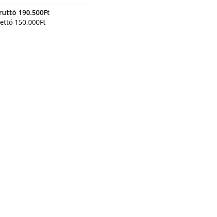
ruttó
190.500
Ft
ettó
150.000
Ft