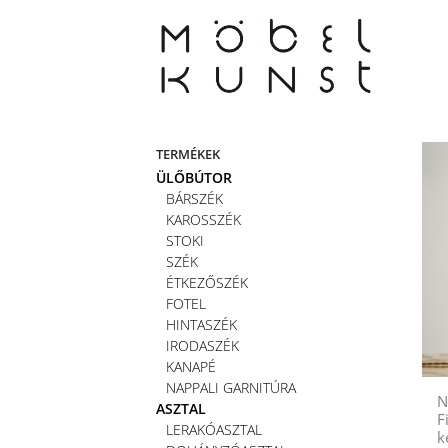
Skip
to
content
TERMÉKEK
ÜLŐBÚTOR
BÁRSZÉK
KAROSSZÉK
STOKI
SZÉK
ÉTKEZŐSZÉK
FOTEL
HINTASZÉK
IRODASZÉK
KANAPÉ
NAPPALI GARNITÚRA
N
ASZTAL
F
LERAKÓASZTAL
k