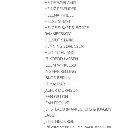
HEIDE WARLAMIS
HEINZ PFAENDER
HELENA TYNELL
HELGE SIBAST
HELGE SIBAST & BØRGE
RAMMERSKOV
HELMUT STARKE
HENNING SØRENSEN
HUO-TU HUANG
IB KOFOD LARSEN
ILLUM WIKKELSØ
INGMAR RELLING
ISKOS-BERLIN
J.T. KALMAR
JASPER MORRISON
JEAN GILLON
JEAN PROUVÉ
JEHS+LAUB (MARKUS JEHS & JÜRGEN
LAUB)
JETTE HELLERØE
JIŘÍ GEORGES LAUDA, PAUL PANNIER