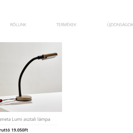
RÓLUNK
TERMÉKEK
ÚJDONSÁGO
eneta Lumi asztali lámpa
ruttó
19.050
Ft