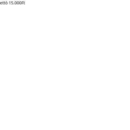
ettó
15.000
Ft