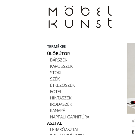
Skip
to
content
TERMÉKEK
ÜLŐBÚTOR
BÁRSZÉK
KAROSSZÉK
STOKI
SZÉK
ÉTKEZŐSZÉK
FOTEL
HINTASZÉK
IRODASZÉK
KANAPÉ
NAPPALI GARNITÚRA
V
ASZTAL
LERAKÓASZTAL
B