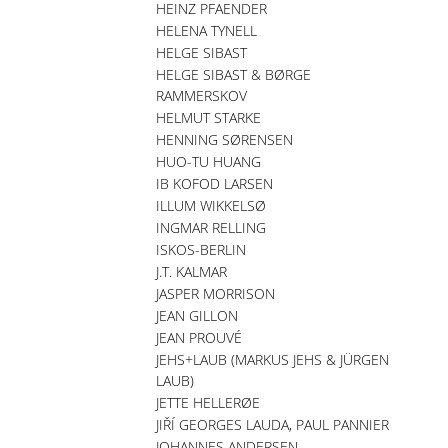
HEINZ PFAENDER
HELENA TYNELL
HELGE SIBAST
HELGE SIBAST & BØRGE
RAMMERSKOV
HELMUT STARKE
HENNING SØRENSEN
HUO-TU HUANG
IB KOFOD LARSEN
ILLUM WIKKELSØ
INGMAR RELLING
ISKOS-BERLIN
J.T. KALMAR
JASPER MORRISON
JEAN GILLON
JEAN PROUVÉ
JEHS+LAUB (MARKUS JEHS & JÜRGEN
LAUB)
JETTE HELLERØE
JIŘÍ GEORGES LAUDA, PAUL PANNIER
JOHANNES ANDERSEN