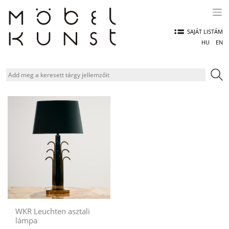
Skip
to
content
SAJÁT LISTÁM
HU
EN
WKR Leuchten asztali
lámpa