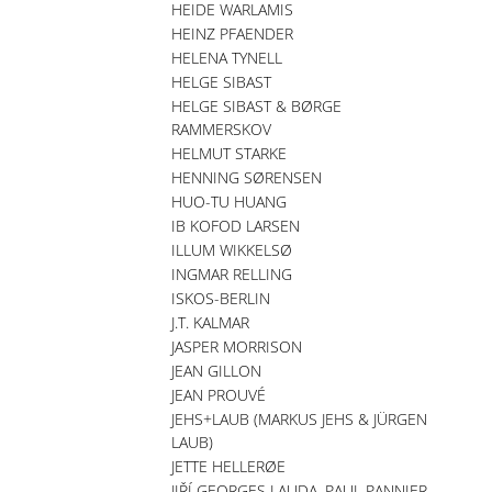
HEIDE WARLAMIS
HEINZ PFAENDER
HELENA TYNELL
HELGE SIBAST
HELGE SIBAST & BØRGE
RAMMERSKOV
HELMUT STARKE
HENNING SØRENSEN
HUO-TU HUANG
IB KOFOD LARSEN
ILLUM WIKKELSØ
INGMAR RELLING
ISKOS-BERLIN
J.T. KALMAR
JASPER MORRISON
JEAN GILLON
JEAN PROUVÉ
JEHS+LAUB (MARKUS JEHS & JÜRGEN
LAUB)
JETTE HELLERØE
JIŘÍ GEORGES LAUDA, PAUL PANNIER