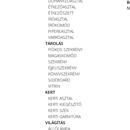
DOHÁNYZÓASZTAL
B
ÉTKEZŐASZTAL
N
ÉTKEZŐSZETT
ÍRÓASZTAL
ÍRÓKOMÓD
PIPEREASZTAL
VARRÓASZTAL
TÁROLÁS
FIÓKOS SZEKRÉNY
MAGASKOMÓD
SZEKRÉNY
ÉJJELISZEKRÉNY
KÖNYVSZEKRÉNY
SIDEBOARD
VITRIN
KERT
KERTI ASZTAL
KERTI KIEGÉSZÍTŐ
KERTI SZÉK
KERTI GARNITÚRA
VILÁGÍTÁS
ÁLLÓLÁMPA