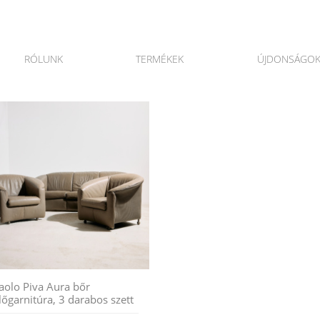
RÓLUNK
TERMÉKEK
ÚJDONSÁGO
aolo Piva Aura bőr
lőgarnitúra, 3 darabos szett