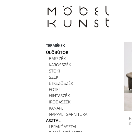
Skip
to
content
TERMÉKEK
ÜLŐBÚTOR
BÁRSZÉK
KAROSSZÉK
STOKI
SZÉK
ÉTKEZŐSZÉK
FOTEL
HINTASZÉK
IRODASZÉK
KANAPÉ
NAPPALI GARNITÚRA
P
ASZTAL
ü
LERAKÓASZTAL