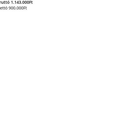
ruttó
1.143.000
Ft
ettó
900.000
Ft