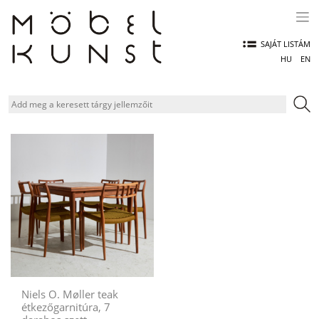
Skip
to
content
SAJÁT LISTÁM
HU
EN
Niels O. Møller teak
étkezőgarnitúra, 7