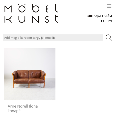
Skip
to
content
SAJÁT LISTÁM
HU
EN
Arne Norell Ilona
kanapé