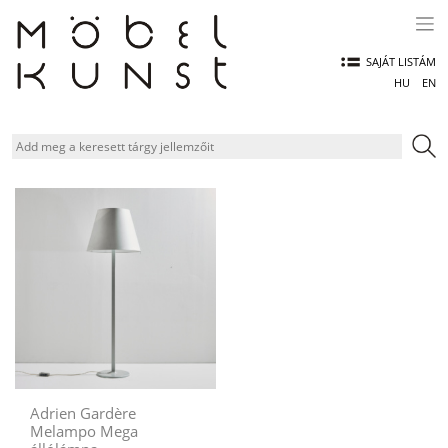
Skip
to
content
SAJÁT LISTÁM
HU
EN
Adrien Gardère
Melampo Mega