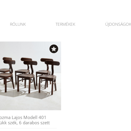
RÓLUNK
TERMÉKEK
ÚJDONSÁGO
ozma Lajos Modell 401
ükk szék, 6 darabos szett