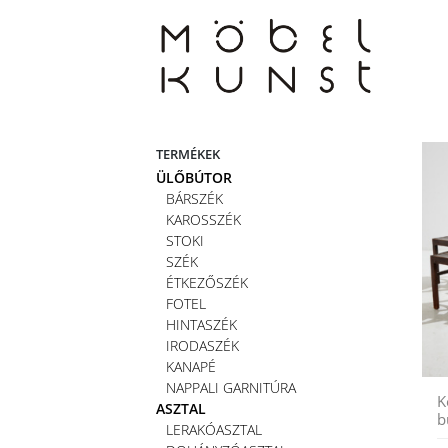
Skip
to
content
TERMÉKEK
ÜLŐBÚTOR
BÁRSZÉK
KAROSSZÉK
STOKI
SZÉK
ÉTKEZŐSZÉK
FOTEL
HINTASZÉK
IRODASZÉK
KANAPÉ
NAPPALI GARNITÚRA
K
ASZTAL
b
LERAKÓASZTAL