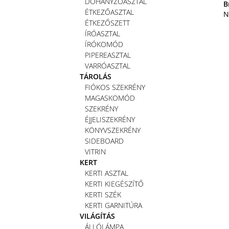
DOHÁNYZÓASZTAL
B
ÉTKEZŐASZTAL
N
ÉTKEZŐSZETT
ÍRÓASZTAL
ÍRÓKOMÓD
PIPEREASZTAL
VARRÓASZTAL
TÁROLÁS
FIÓKOS SZEKRÉNY
MAGASKOMÓD
SZEKRÉNY
ÉJJELISZEKRÉNY
KÖNYVSZEKRÉNY
SIDEBOARD
VITRIN
KERT
KERTI ASZTAL
KERTI KIEGÉSZÍTŐ
KERTI SZÉK
KERTI GARNITÚRA
VILÁGÍTÁS
ÁLLÓLÁMPA