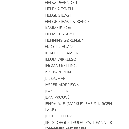
HEINZ PFAENDER
HELENA TYNELL
HELGE SIBAST
HELGE SIBAST & BØRGE
RAMMERSKOV
HELMUT STARKE
HENNING SØRENSEN
HUO-TU HUANG
IB KOFOD LARSEN
ILLUM WIKKELSØ
INGMAR RELLING
ISKOS-BERLIN
J.T. KALMAR
JASPER MORRISON
JEAN GILLON
JEAN PROUVÉ
JEHS+LAUB (MARKUS JEHS & JÜRGEN
LAUB)
JETTE HELLERØE
JIŘÍ GEORGES LAUDA, PAUL PANNIER
JOHANNES ANDERSEN