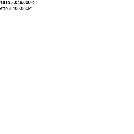
ruttó
3.048.000
Ft
ettó
2.400.000
Ft