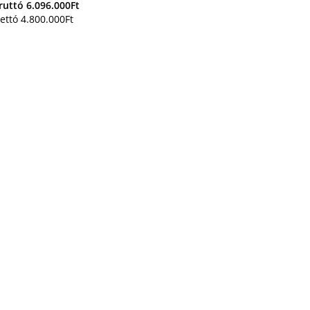
ruttó
6.096.000
Ft
ettó
4.800.000
Ft