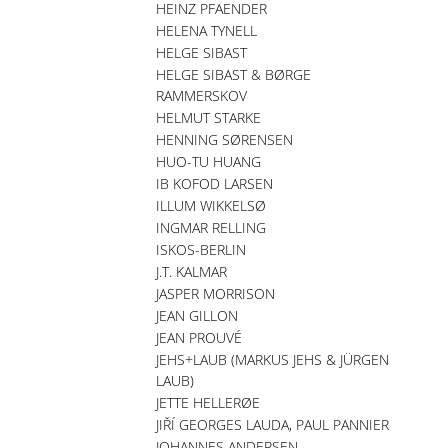
HEINZ PFAENDER
HELENA TYNELL
HELGE SIBAST
HELGE SIBAST & BØRGE
RAMMERSKOV
HELMUT STARKE
HENNING SØRENSEN
HUO-TU HUANG
IB KOFOD LARSEN
ILLUM WIKKELSØ
INGMAR RELLING
ISKOS-BERLIN
J.T. KALMAR
JASPER MORRISON
JEAN GILLON
JEAN PROUVÉ
JEHS+LAUB (MARKUS JEHS & JÜRGEN
LAUB)
JETTE HELLERØE
JIŘÍ GEORGES LAUDA, PAUL PANNIER
JOHANNES ANDERSEN