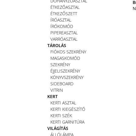
DOHÁNYZÓASZTAL
B
ÉTKEZŐASZTAL
N
ÉTKEZŐSZETT
ÍRÓASZTAL
ÍRÓKOMÓD
PIPEREASZTAL
VARRÓASZTAL
TÁROLÁS
FIÓKOS SZEKRÉNY
MAGASKOMÓD
SZEKRÉNY
ÉJJELISZEKRÉNY
KÖNYVSZEKRÉNY
SIDEBOARD
VITRIN
KERT
KERTI ASZTAL
KERTI KIEGÉSZÍTŐ
KERTI SZÉK
KERTI GARNITÚRA
VILÁGÍTÁS
ÁLLÓLÁMPA