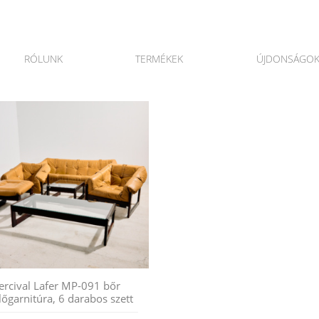
RÓLUNK
TERMÉKEK
ÚJDONSÁGO
ercival Lafer MP-091 bőr
lőgarnitúra, 6 darabos szett