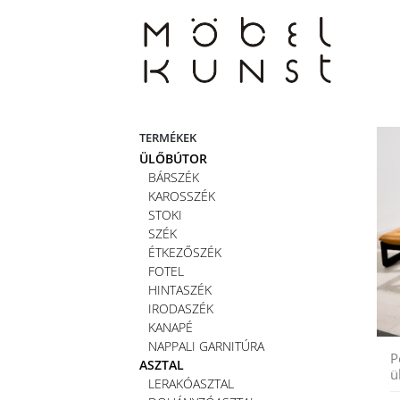
Skip
to
content
TERMÉKEK
ÜLŐBÚTOR
BÁRSZÉK
KAROSSZÉK
STOKI
SZÉK
ÉTKEZŐSZÉK
FOTEL
HINTASZÉK
IRODASZÉK
KANAPÉ
NAPPALI GARNITÚRA
P
ASZTAL
ü
LERAKÓASZTAL