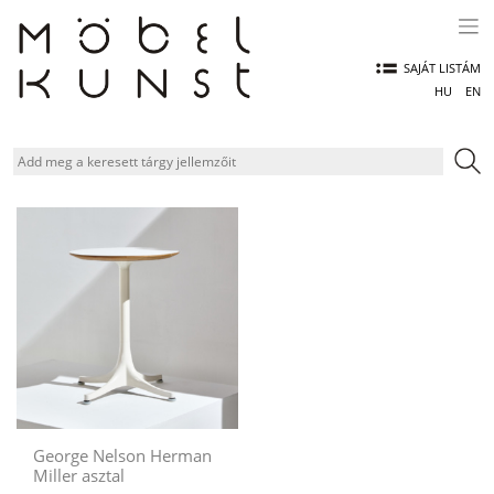
Skip
to
content
SAJÁT LISTÁM
HU
EN
George Nelson Herman
Miller asztal