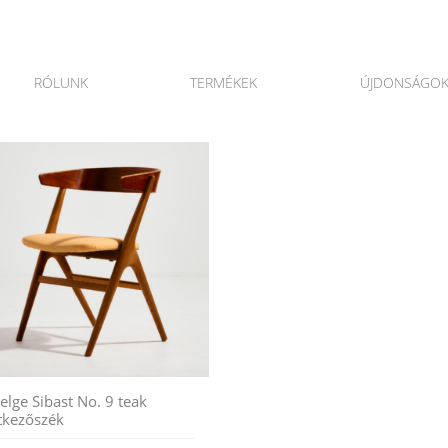
RÓLUNK
TERMÉKEK
ÚJDONSÁGO
elge Sibast No. 9 teak
tkezőszék