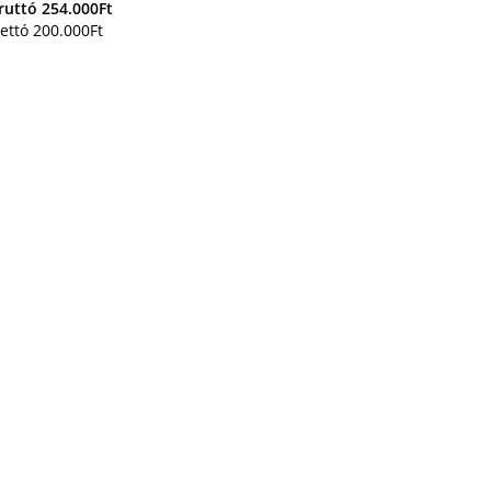
ruttó
254.000
Ft
ettó
200.000
Ft