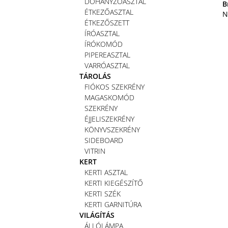
DOHÁNYZÓASZTAL
B
ÉTKEZŐASZTAL
N
ÉTKEZŐSZETT
ÍRÓASZTAL
ÍRÓKOMÓD
PIPEREASZTAL
VARRÓASZTAL
TÁROLÁS
FIÓKOS SZEKRÉNY
MAGASKOMÓD
SZEKRÉNY
ÉJJELISZEKRÉNY
KÖNYVSZEKRÉNY
SIDEBOARD
VITRIN
KERT
KERTI ASZTAL
KERTI KIEGÉSZÍTŐ
KERTI SZÉK
KERTI GARNITÚRA
VILÁGÍTÁS
ÁLLÓLÁMPA