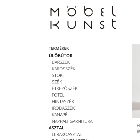
Skip
to
content
TERMÉKEK
ÜLŐBÚTOR
BÁRSZÉK
KAROSSZÉK
STOKI
SZÉK
ÉTKEZŐSZÉK
FOTEL
HINTASZÉK
IRODASZÉK
KANAPÉ
NAPPALI GARNITÚRA
H
ASZTAL
é
LERAKÓASZTAL