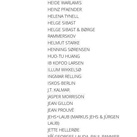
HEIDE WARLAMIS
HEINZ PFAENDER
HELENA TYNELL
HELGE SIBAST
HELGE SIBAST & BØRGE
RAMMERSKOV
HELMUT STARKE
HENNING SØRENSEN
HUO-TU HUANG
IB KOFOD LARSEN
ILLUM WIKKELSØ
INGMAR RELLING
ISKOS-BERLIN
J.T. KALMAR
JASPER MORRISON
JEAN GILLON
JEAN PROUVÉ
JEHS+LAUB (MARKUS JEHS & JÜRGEN
LAUB)
JETTE HELLERØE
JIŘÍ GEORGES LAUDA, PAUL PANNIER