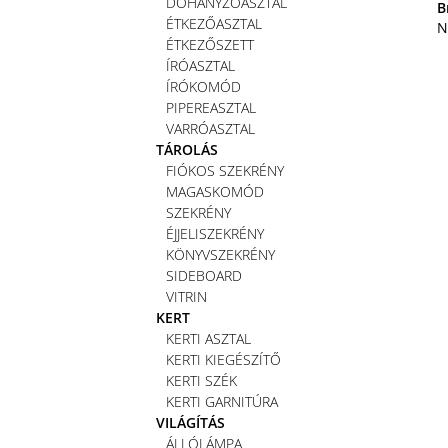
DOHÁNYZÓASZTAL
B
ÉTKEZŐASZTAL
N
ÉTKEZŐSZETT
ÍRÓASZTAL
ÍRÓKOMÓD
PIPEREASZTAL
VARRÓASZTAL
TÁROLÁS
FIÓKOS SZEKRÉNY
MAGASKOMÓD
SZEKRÉNY
ÉJJELISZEKRÉNY
KÖNYVSZEKRÉNY
SIDEBOARD
VITRIN
KERT
KERTI ASZTAL
KERTI KIEGÉSZÍTŐ
KERTI SZÉK
KERTI GARNITÚRA
VILÁGÍTÁS
ÁLLÓLÁMPA