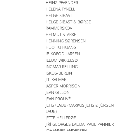
HEINZ PFAENDER
HELENA TYNELL
HELGE SIBAST
HELGE SIBAST & BØRGE
RAMMERSKOV
HELMUT STARKE
HENNING SØRENSEN
HUO-TU HUANG
IB KOFOD LARSEN
ILLUM WIKKELSØ
INGMAR RELLING
ISKOS-BERLIN
J.T. KALMAR
JASPER MORRISON
JEAN GILLON
JEAN PROUVÉ
JEHS+LAUB (MARKUS JEHS & JÜRGEN
LAUB)
JETTE HELLERØE
JIŘÍ GEORGES LAUDA, PAUL PANNIER
JOHANNES ANDERSEN