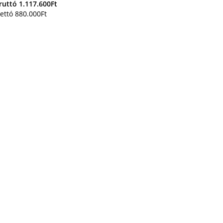
ruttó
1.117.600
Ft
ettó
880.000
Ft