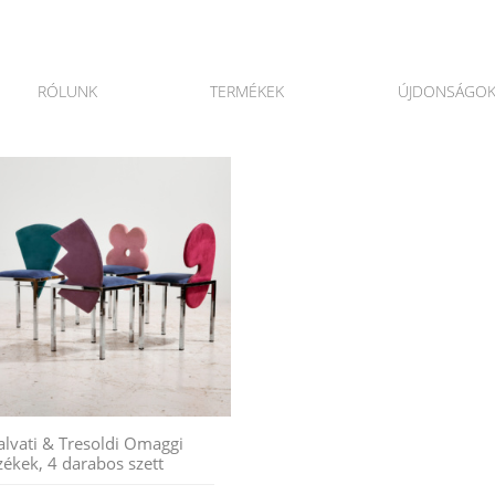
RÓLUNK
TERMÉKEK
ÚJDONSÁGO
alvati & Tresoldi Omaggi
zékek, 4 darabos szett