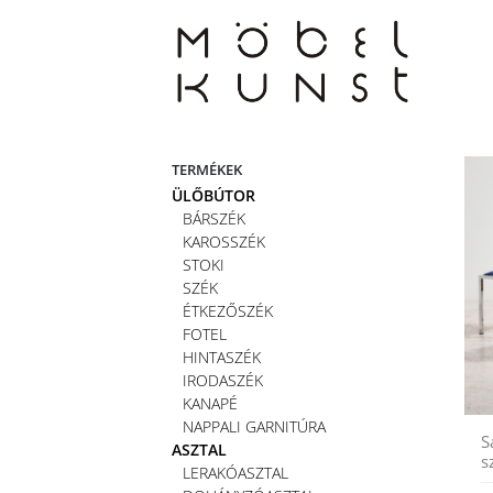
Skip
to
content
TERMÉKEK
ÜLŐBÚTOR
BÁRSZÉK
KAROSSZÉK
STOKI
SZÉK
ÉTKEZŐSZÉK
FOTEL
HINTASZÉK
IRODASZÉK
KANAPÉ
NAPPALI GARNITÚRA
S
ASZTAL
s
LERAKÓASZTAL