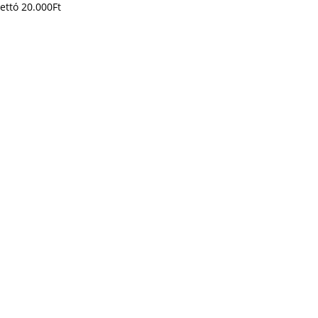
ettó
20.000
Ft