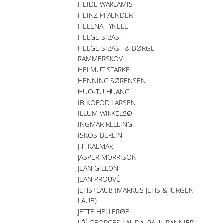
HEIDE WARLAMIS
HEINZ PFAENDER
HELENA TYNELL
HELGE SIBAST
HELGE SIBAST & BØRGE
RAMMERSKOV
HELMUT STARKE
HENNING SØRENSEN
HUO-TU HUANG
IB KOFOD LARSEN
ILLUM WIKKELSØ
INGMAR RELLING
ISKOS-BERLIN
J.T. KALMAR
JASPER MORRISON
JEAN GILLON
JEAN PROUVÉ
JEHS+LAUB (MARKUS JEHS & JÜRGEN
LAUB)
JETTE HELLERØE
JIŘÍ GEORGES LAUDA, PAUL PANNIER