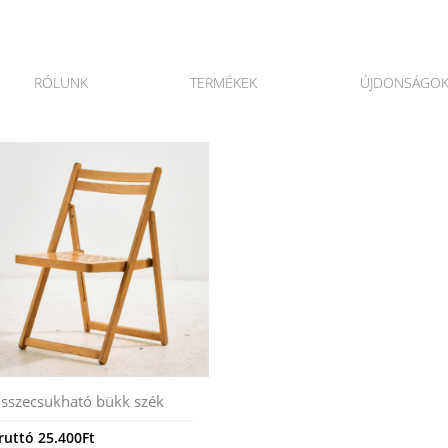
RÓLUNK
TERMÉKEK
ÚJDONSÁGO
sszecsukható bükk szék
ruttó
25.400
Ft