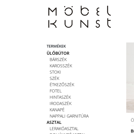
Skip
to
content
TERMÉKEK
ÜLŐBÚTOR
BÁRSZÉK
KAROSSZÉK
STOKI
SZÉK
ÉTKEZŐSZÉK
FOTEL
HINTASZÉK
IRODASZÉK
KANAPÉ
NAPPALI GARNITÚRA
Ö
ASZTAL
LERAKÓASZTAL
B