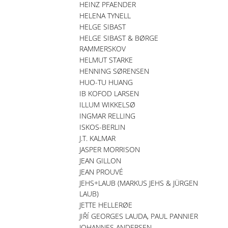
HEINZ PFAENDER
HELENA TYNELL
HELGE SIBAST
HELGE SIBAST & BØRGE
RAMMERSKOV
HELMUT STARKE
HENNING SØRENSEN
HUO-TU HUANG
IB KOFOD LARSEN
ILLUM WIKKELSØ
INGMAR RELLING
ISKOS-BERLIN
J.T. KALMAR
JASPER MORRISON
JEAN GILLON
JEAN PROUVÉ
JEHS+LAUB (MARKUS JEHS & JÜRGEN
LAUB)
JETTE HELLERØE
JIŘÍ GEORGES LAUDA, PAUL PANNIER
JOHANNES ANDERSEN