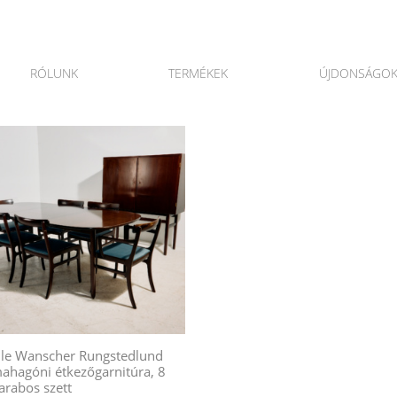
RÓLUNK
TERMÉKEK
ÚJDONSÁGO
le Wanscher Rungstedlund
ahagóni étkezőgarnitúra, 8
arabos szett