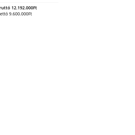
ruttó
12.192.000
Ft
ettó
9.600.000
Ft