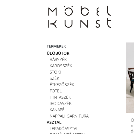
Skip
to
content
TERMÉKEK
ÜLŐBÚTOR
BÁRSZÉK
KAROSSZÉK
STOKI
SZÉK
ÉTKEZŐSZÉK
FOTEL
HINTASZÉK
IRODASZÉK
KANAPÉ
NAPPALI GARNITÚRA
O
ASZTAL
m
LERAKÓASZTAL
d