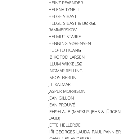
HEINZ PFAENDER
HELENA TYNELL
HELGE SIBAST
HELGE SIBAST & BØRGE
RAMMERSKOV
HELMUT STARKE
HENNING SØRENSEN
HUO-TU HUANG
IB KOFOD LARSEN
ILLUM WIKKELSØ
INGMAR RELLING
ISKOS-BERLIN
J.T. KALMAR
JASPER MORRISON
JEAN GILLON
JEAN PROUVÉ
JEHS+LAUB (MARKUS JEHS & JÜRGEN
LAUB)
JETTE HELLERØE
JIŘÍ GEORGES LAUDA, PAUL PANNIER
JOHANNES ANDERSEN