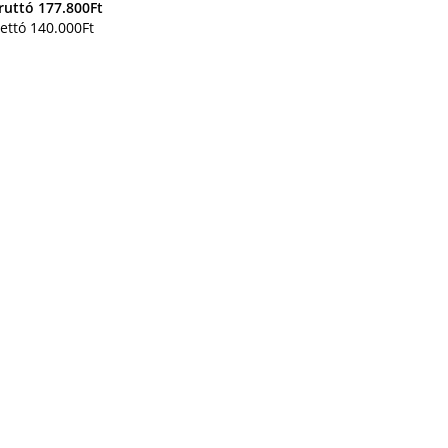
ruttó
177.800
Ft
ettó
140.000
Ft