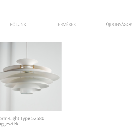
RÓLUNK
TERMÉKEK
ÚJDONSÁGO
orm-Light Type 52580
üggeszték