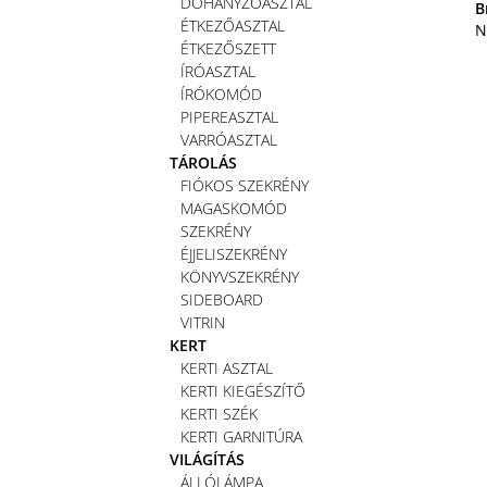
DOHÁNYZÓASZTAL
B
ÉTKEZŐASZTAL
N
ÉTKEZŐSZETT
ÍRÓASZTAL
ÍRÓKOMÓD
PIPEREASZTAL
VARRÓASZTAL
TÁROLÁS
FIÓKOS SZEKRÉNY
MAGASKOMÓD
SZEKRÉNY
ÉJJELISZEKRÉNY
KÖNYVSZEKRÉNY
SIDEBOARD
VITRIN
KERT
KERTI ASZTAL
KERTI KIEGÉSZÍTŐ
KERTI SZÉK
KERTI GARNITÚRA
VILÁGÍTÁS
ÁLLÓLÁMPA