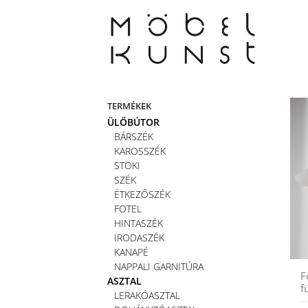
Skip
to
content
TERMÉKEK
ÜLŐBÚTOR
BÁRSZÉK
KAROSSZÉK
STOKI
SZÉK
ÉTKEZŐSZÉK
FOTEL
HINTASZÉK
IRODASZÉK
KANAPÉ
NAPPALI GARNITÚRA
F
ASZTAL
f
LERAKÓASZTAL