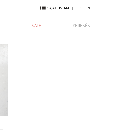
SAJÁT LISTÁM
|
HU
EN
K
SALE
KERESÉS