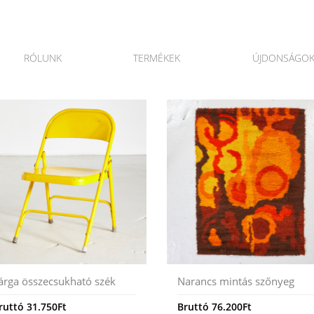
RÓLUNK
TERMÉKEK
ÚJDONSÁGO
árga összecsukható szék
Narancs mintás szőnyeg
ruttó
31.750
Ft
Bruttó
76.200
Ft