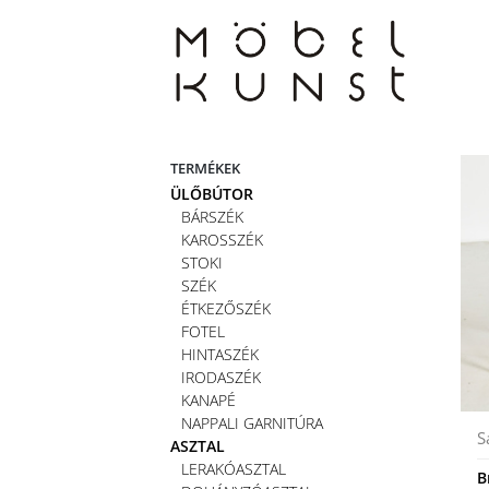
Skip
to
content
TERMÉKEK
ÜLŐBÚTOR
BÁRSZÉK
KAROSSZÉK
STOKI
SZÉK
ÉTKEZŐSZÉK
FOTEL
HINTASZÉK
IRODASZÉK
KANAPÉ
NAPPALI GARNITÚRA
S
ASZTAL
LERAKÓASZTAL
B