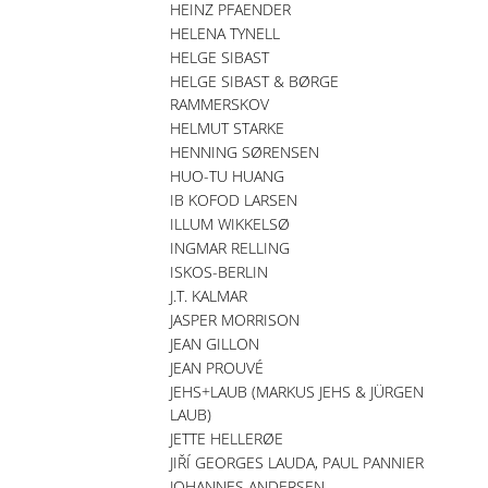
HEINZ PFAENDER
HELENA TYNELL
HELGE SIBAST
HELGE SIBAST & BØRGE
RAMMERSKOV
HELMUT STARKE
HENNING SØRENSEN
HUO-TU HUANG
IB KOFOD LARSEN
ILLUM WIKKELSØ
INGMAR RELLING
ISKOS-BERLIN
J.T. KALMAR
JASPER MORRISON
JEAN GILLON
JEAN PROUVÉ
JEHS+LAUB (MARKUS JEHS & JÜRGEN
LAUB)
JETTE HELLERØE
JIŘÍ GEORGES LAUDA, PAUL PANNIER
JOHANNES ANDERSEN