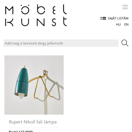
Skip
to
content
SAJÁT LISTÁM
HU
EN
Rupert Nikoll fali lámpa
Bruttó
127.000
Ft