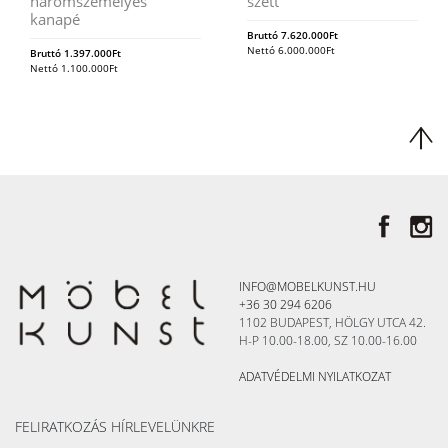
háromszemélyes
szett
kanapé
Bruttó
7.620.000
Ft
Nettó
6.000.000
Ft
Bruttó
1.397.000
Ft
Nettó
1.100.000
Ft
INFO@MOBELKUNST.HU
+36 30 294 6206
1102 BUDAPEST, HÖLGY UTCA 42.
H-P 10.00-18.00, SZ 10.00-16.00
ADATVÉDELMI NYILATKOZAT
FELIRATKOZÁS HÍRLEVELÜNKRE