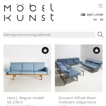
Skip
to
content
SAJÁT LISTÁM
HU
EN
Hans J. Wegner modell
Giovanni Offredi Wave
GE-236/3
moduláris ülőgarnitúra