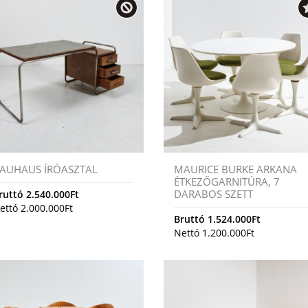
AUHAUS ÍRÓASZTAL
MAURICE BURKE ARKANA
ÉTKEZŐGARNITÚRA, 7
DARABOS SZETT
ruttó
2.540.000
Ft
ettó
2.000.000
Ft
Bruttó
1.524.000
Ft
Nettó
1.200.000
Ft