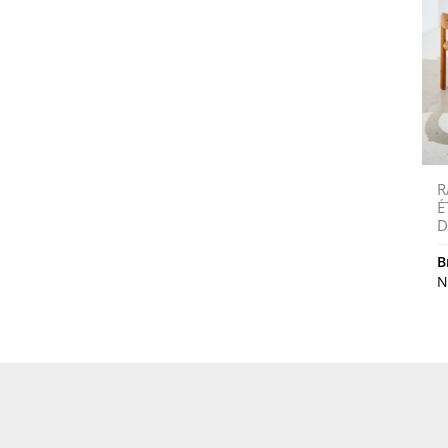
R
É
D
B
N