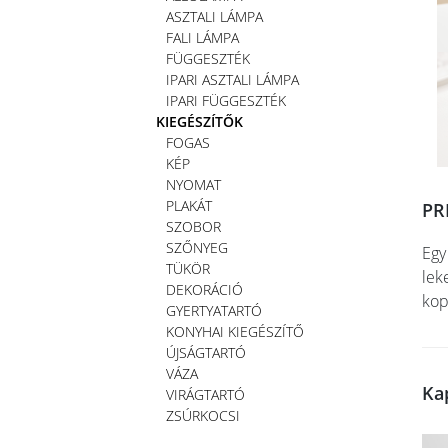
ASZTALI LÁMPA
FALI LÁMPA
FÜGGESZTÉK
IPARI ASZTALI LÁMPA
IPARI FÜGGESZTÉK
KIEGÉSZÍTŐK
FOGAS
KÉP
NYOMAT
PLAKÁT
PR
SZOBOR
SZŐNYEG
Egy
TÜKÖR
lek
DEKORÁCIÓ
kop
GYERTYATARTÓ
KONYHAI KIEGÉSZÍTŐ
ÚJSÁGTARTÓ
VÁZA
Ka
VIRÁGTARTÓ
ZSÚRKOCSI