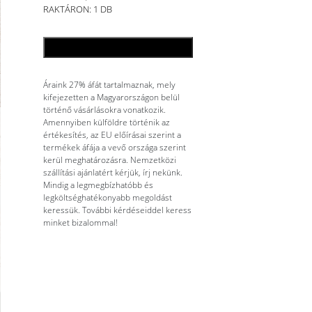
RAKTÁRON: 1 DB
KOSÁRBA TESZEM
Áraink 27% áfát tartalmaznak, mely
kifejezetten a Magyarországon belül
történő vásárlásokra vonatkozik.
Amennyiben külföldre történik az
értékesítés, az EU előírásai szerint a
termékek áfája a vevő országa szerint
kerül meghatározásra. Nemzetközi
szállítási ajánlatért kérjük, írj nekünk.
Mindig a legmegbízhatóbb és
legköltséghatékonyabb megoldást
keressük. További kérdéseiddel keress
minket bizalommal!