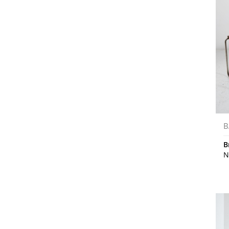
B
B
N