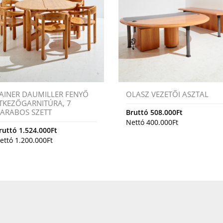
AINER DAUMILLER FENYŐ
OLASZ VEZETŐI ASZTAL
TKEZŐGARNITÚRA, 7
ARABOS SZETT
Bruttó
508.000
Ft
Nettó
400.000
Ft
ruttó
1.524.000
Ft
ettó
1.200.000
Ft