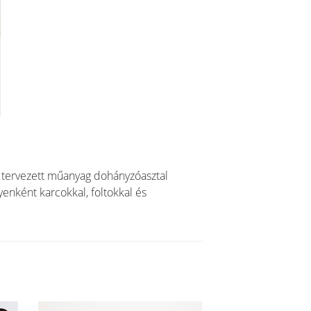
l tervezett műanyag dohányzóasztal
yenként karcokkal, foltokkal és