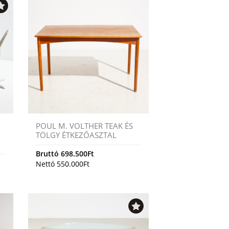
POUL M. VOLTHER TEAK ÉS
TÖLGY ÉTKEZŐASZTAL
Bruttó
698.500
Ft
Nettó
550.000
Ft