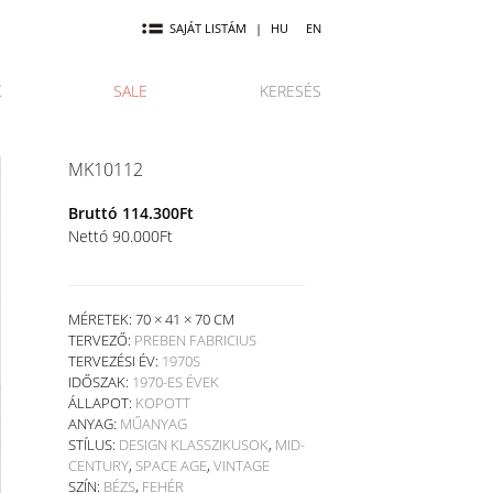
SAJÁT LISTÁM
|
HU
EN
K
SALE
KERESÉS
MK10112
Bruttó
114.300
Ft
Nettó
90.000
Ft
MÉRETEK: 70 × 41 × 70 CM
TERVEZŐ:
PREBEN FABRICIUS
TERVEZÉSI ÉV:
1970S
IDŐSZAK:
1970-ES ÉVEK
ÁLLAPOT:
KOPOTT
ANYAG:
MŰANYAG
STÍLUS:
DESIGN KLASSZIKUSOK
,
MID-
CENTURY
,
SPACE AGE
,
VINTAGE
SZÍN:
BÉZS
,
FEHÉR