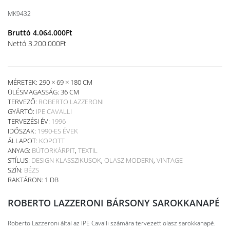
MK9432
Bruttó
4.064.000
Ft
Nettó
3.200.000
Ft
MÉRETEK: 290 × 69 × 180 CM
ÜLÉSMAGASSÁG:
36 CM
TERVEZŐ:
ROBERTO LAZZERONI
GYÁRTÓ:
IPE CAVALLI
TERVEZÉSI ÉV:
1996
IDŐSZAK:
1990-ES ÉVEK
ÁLLAPOT:
KOPOTT
ANYAG:
BÚTORKÁRPIT
,
TEXTIL
STÍLUS:
DESIGN KLASSZIKUSOK
,
OLASZ MODERN
,
VINTAGE
SZÍN:
BÉZS
RAKTÁRON: 1 DB
ROBERTO LAZZERONI BÁRSONY SAROKKANAPÉ
Roberto Lazzeroni által az IPE Cavalli számára tervezett olasz sarokkanapé.