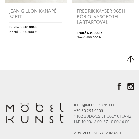
JEAN GILLON KANAPÉ
FREDRIK KAYSER 965H
SZETT
BŐR OLVASÓFOTEL
LÁBTARTÓVAL
Bruttó
3.810.000
Ft
Nettó
3.000.000
Ft
Bruttó
635.000
Ft
Nettó
500.000
Ft
INFO@MOBELKUNST.HU
+36 30 294 6206
1102 BUDAPEST, HÖLGY UTCA 42.
H-P 10.00-18.00, SZ 10.00-16.00
ADATVÉDELMI NYILATKOZAT