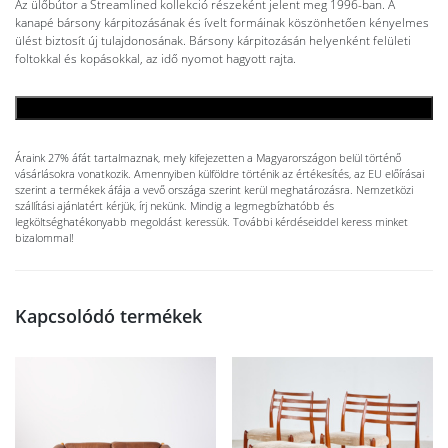
Az ülőbútor a Streamlined kollekció részeként jelent meg 1996-ban. A
kanapé bársony kárpitozásának és ívelt formáinak köszönhetően kényelmes
ülést biztosít új tulajdonosának. Bársony kárpitozásán helyenként felületi
foltokkal és kopásokkal, az idő nyomot hagyott rajta.
KOSÁRBA TESZEM
Áraink 27% áfát tartalmaznak, mely kifejezetten a Magyarországon belül történő
vásárlásokra vonatkozik. Amennyiben külföldre történik az értékesítés, az EU előírásai
szerint a termékek áfája a vevő országa szerint kerül meghatározásra. Nemzetközi
szállítási ajánlatért kérjük, írj nekünk. Mindig a legmegbízhatóbb és
legköltséghatékonyabb megoldást keressük. További kérdéseiddel keress minket
bizalommal!
Kapcsolódó termékek