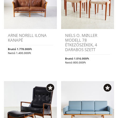
ARNE NORELL ILONA
NIELS O. MØLLER
KANAPÉ
MODELL 78
ÉTKEZŐSZÉKEK, 4
DARABOS SZETT
Bruttó
1.778.000
Ft
Nettó
1.400.000
Ft
Bruttó
1.016.000
Ft
Nettó
800.000
Ft