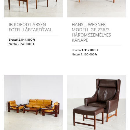
IB KOFOD LARSEN
HANS J. WEGNER
FOTEL LÁBTARTÓVAL
MODELL GE-236/3
HÁROMSZEMÉLYES
KANAPÉ
Bruttó
2.844.800
Ft
Nettó
2.240.000
Ft
Bruttó
1.397.000
Ft
Nettó
1.100.000
Ft