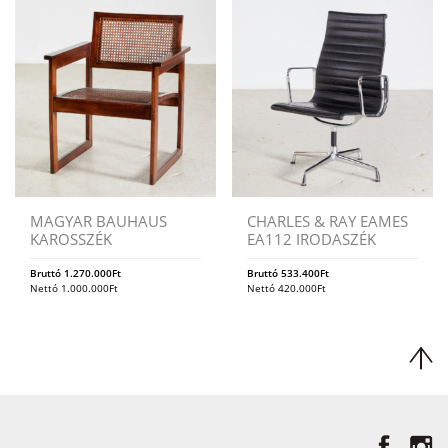
MAGYAR BAUHAUS
CHARLES & RAY EAMES
KAROSSZÉK
EA112 IRODASZÉK
Bruttó
1.270.000
Ft
Bruttó
533.400
Ft
Nettó
1.000.000
Ft
Nettó
420.000
Ft