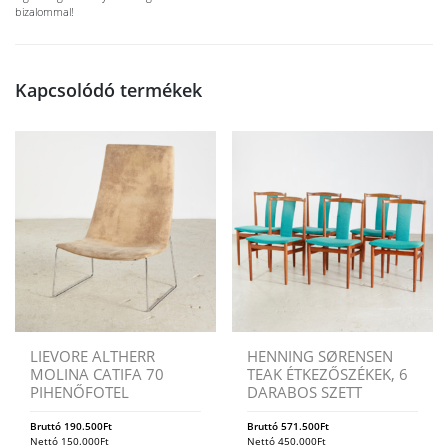
bizalommal!
Kapcsolódó termékek
LIEVORE ALTHERR
HENNING SØRENSEN
MOLINA CATIFA 70
TEAK ÉTKEZŐSZÉKEK, 6
PIHENŐFOTEL
DARABOS SZETT
Bruttó
190.500
Ft
Bruttó
571.500
Ft
Nettó
150.000
Ft
Nettó
450.000
Ft