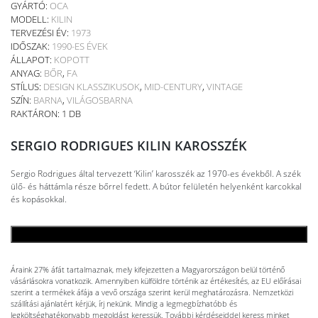
GYÁRTÓ:
OCA
MODELL:
KILIN
TERVEZÉSI ÉV:
1973
IDŐSZAK:
1990-ES ÉVEK
ÁLLAPOT:
KOPOTT
ANYAG:
BŐR
,
FA
STÍLUS:
DESIGN KLASSZIKUSOK
,
MID-CENTURY
,
VINTAGE
SZÍN:
BARNA
,
VILÁGOSBARNA
RAKTÁRON: 1 DB
SERGIO RODRIGUES KILIN KAROSSZÉK
Sergio Rodrigues által tervezett ‘Kilin’ karosszék az 1970-es évekből. A szék
ülő- és háttámla része bőrrel fedett. A bútor felületén helyenként karcokkal
és kopásokkal.
KOSÁRBA TESZEM
Áraink 27% áfát tartalmaznak, mely kifejezetten a Magyarországon belül történő
vásárlásokra vonatkozik. Amennyiben külföldre történik az értékesítés, az EU előírásai
szerint a termékek áfája a vevő országa szerint kerül meghatározásra. Nemzetközi
szállítási ajánlatért kérjük, írj nekünk. Mindig a legmegbízhatóbb és
legköltséghatékonyabb megoldást keressük. További kérdéseiddel keress minket