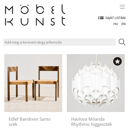
Skip
to
content
SAJÁT LISTÁM
HU
EN
Edlef Bandixen Santo
Havlova Milanda
szék
Rhythmic függeszték