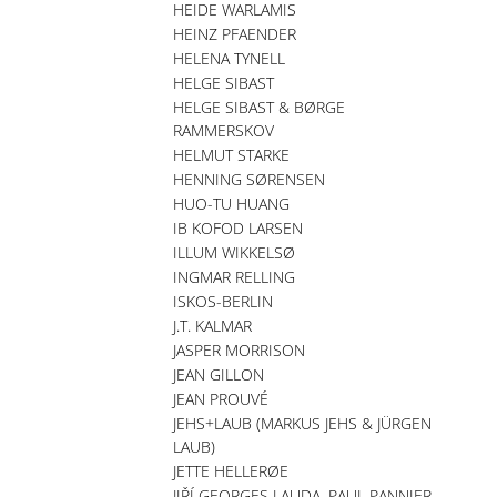
HEIDE WARLAMIS
HEINZ PFAENDER
HELENA TYNELL
HELGE SIBAST
HELGE SIBAST & BØRGE
RAMMERSKOV
HELMUT STARKE
HENNING SØRENSEN
HUO-TU HUANG
IB KOFOD LARSEN
ILLUM WIKKELSØ
INGMAR RELLING
ISKOS-BERLIN
J.T. KALMAR
JASPER MORRISON
JEAN GILLON
JEAN PROUVÉ
JEHS+LAUB (MARKUS JEHS & JÜRGEN
LAUB)
JETTE HELLERØE
JIŘÍ GEORGES LAUDA, PAUL PANNIER