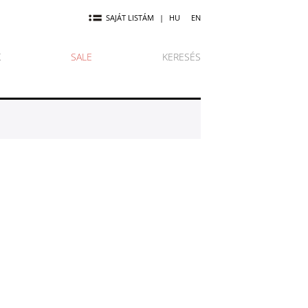
SAJÁT LISTÁM
|
HU
EN
K
SALE
KERESÉS