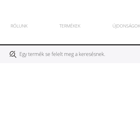
RÓLUNK
TERMÉKEK
ÚJDONSÁGO
Egy termék se felelt meg a keresésnek.