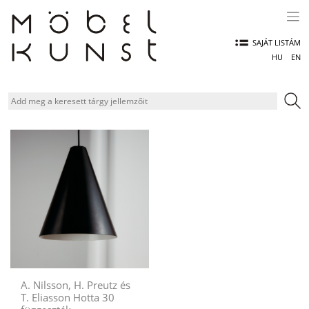
Skip
to
content
SAJÁT LISTÁM
HU
EN
A. Nilsson, H. Preutz és
T. Eliasson Hotta 30