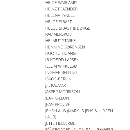
HEIDE WARLAMIS
HEINZ PFAENDER
HELENA TYNELL
HELGE SIBAST
HELGE SIBAST & BØRGE
RAMMERSKOV
HELMUT STARKE
HENNING SØRENSEN
HUO-TU HUANG
IB KOFOD LARSEN
ILLUM WIKKELSØ
INGMAR RELLING
ISKOS-BERLIN
J.T. KALMAR
JASPER MORRISON
JEAN GILLON
JEAN PROUVÉ
JEHS+LAUB (MARKUS JEHS & JÜRGEN
LAUB)
JETTE HELLERØE
JIŘÍ GEORGES LAUDA, PAUL PANNIER