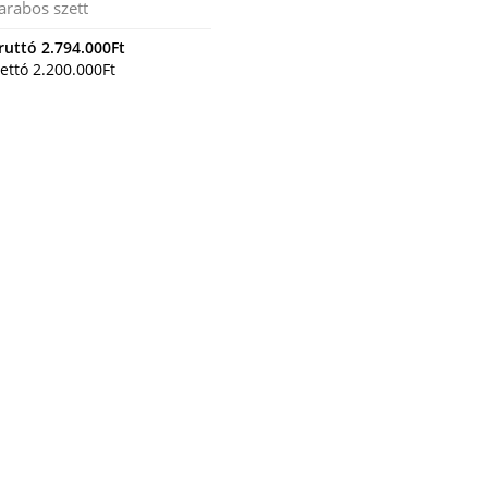
arabos szett
ruttó
2.794.000
Ft
ettó
2.200.000
Ft