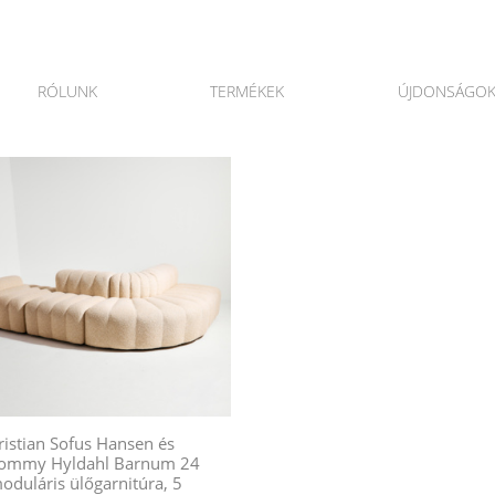
RÓLUNK
TERMÉKEK
ÚJDONSÁGO
ristian Sofus Hansen és
ommy Hyldahl Barnum 24
oduláris ülőgarnitúra, 5