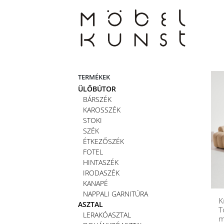
Skip
to
content
TERMÉKEK
ÜLŐBÚTOR
BÁRSZÉK
KAROSSZÉK
STOKI
SZÉK
ÉTKEZŐSZÉK
FOTEL
HINTASZÉK
IRODASZÉK
KANAPÉ
NAPPALI GARNITÚRA
K
ASZTAL
T
LERAKÓASZTAL
m