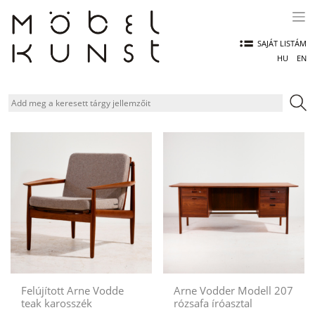
Skip
to
content
SAJÁT LISTÁM
HU
EN
Felújított Arne Vodde
Arne Vodder Modell 207
teak karosszék
rózsafa íróasztal