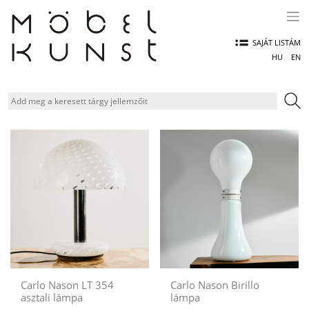
Skip
to
content
SAJÁT LISTÁM
HU
EN
Carlo Nason LT 354
Carlo Nason Birillo
asztali lámpa
lámpa