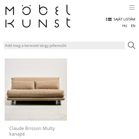
Skip
to
content
SAJÁT LISTÁM
HU
EN
Claude Brisson Multy
kanapé