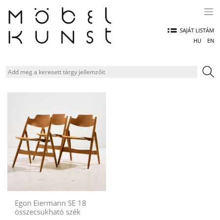
Skip
to
content
SAJÁT LISTÁM
HU
EN
Egon Eiermann SE 18
összecsukható szék