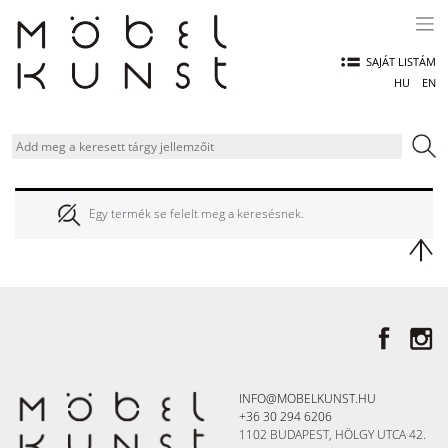
Skip
to
content
SAJÁT LISTÁM
HU
EN
Egy termék se felelt meg a keresésnek.
INFO@MOBELKUNST.HU
+36 30 294 6206
1102 BUDAPEST, HÖLGY UTCA 42.