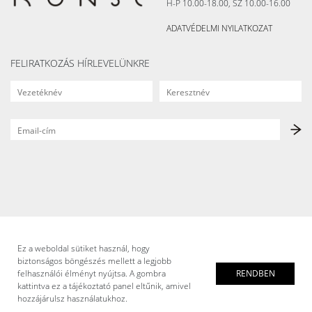
H-P 10.00-18.00, SZ 10.00-16.00
ADATVÉDELMI NYILATKOZAT
FELIRATKOZÁS HÍRLEVELÜNKRE
Ez a weboldal sütiket használ, hogy
biztonságos böngészés mellett a legjobb
felhasználói élményt nyújtsa. A gombra
RENDBEN
kattintva ez a tájékoztató panel eltűnik, amivel
hozzájárulsz használatukhoz.