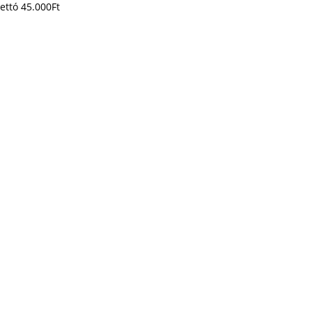
ettó
45.000
Ft