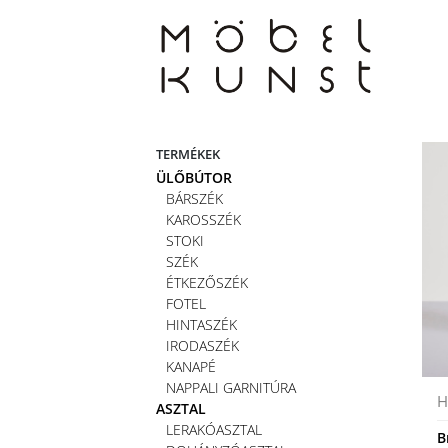
Skip
to
content
TERMÉKEK
ÜLŐBÚTOR
BÁRSZÉK
KAROSSZÉK
STOKI
SZÉK
ÉTKEZŐSZÉK
FOTEL
HINTASZÉK
IRODASZÉK
KANAPÉ
NAPPALI GARNITÚRA
H
ASZTAL
LERAKÓASZTAL
B