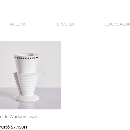
RÓLUNK
TERMÉKEK
ÚJDONSÁGO
eide Warlamis váza
ruttó
57.150
Ft