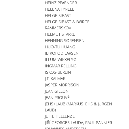
HEINZ PFAENDER
HELENA TYNELL
HELGE SIBAST
HELGE SIBAST & BØRGE
RAMMERSKOV
HELMUT STARKE
HENNING SØRENSEN
HUO-TU HUANG
IB KOFOD LARSEN
ILLUM WIKKELSØ
INGMAR RELLING
ISKOS-BERLIN
J.T. KALMAR
JASPER MORRISON
JEAN GILLON
JEAN PROUVÉ
JEHS+LAUB (MARKUS JEHS & JÜRGEN
LAUB)
JETTE HELLERØE
JIŘÍ GEORGES LAUDA, PAUL PANNIER
JOHANNES ANDERSEN