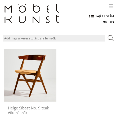
Skip
to
content
SAJÁT LISTÁM
HU
EN
Helge Sibast No. 9 teak
étkezőszék