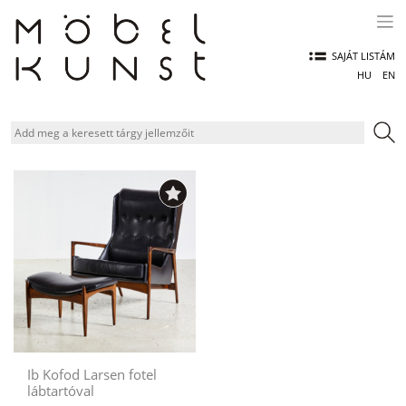
Skip
to
content
SAJÁT LISTÁM
HU
EN
Ib Kofod Larsen fotel
lábtartóval