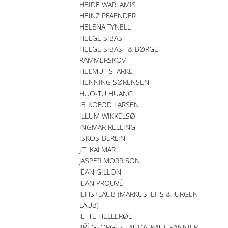
HEIDE WARLAMIS
HEINZ PFAENDER
HELENA TYNELL
HELGE SIBAST
HELGE SIBAST & BØRGE
RAMMERSKOV
HELMUT STARKE
HENNING SØRENSEN
HUO-TU HUANG
IB KOFOD LARSEN
ILLUM WIKKELSØ
INGMAR RELLING
ISKOS-BERLIN
J.T. KALMAR
JASPER MORRISON
JEAN GILLON
JEAN PROUVÉ
JEHS+LAUB (MARKUS JEHS & JÜRGEN
LAUB)
JETTE HELLERØE
JIŘÍ GEORGES LAUDA, PAUL PANNIER