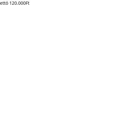
ettó
120.000
Ft