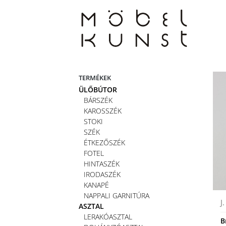
Skip
to
content
TERMÉKEK
ÜLŐBÚTOR
BÁRSZÉK
KAROSSZÉK
STOKI
SZÉK
ÉTKEZŐSZÉK
FOTEL
HINTASZÉK
IRODASZÉK
KANAPÉ
NAPPALI GARNITÚRA
J
ASZTAL
LERAKÓASZTAL
B