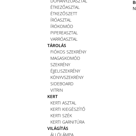
DOHÁNYZÓASZTAL
B
ÉTKEZŐASZTAL
N
ÉTKEZŐSZETT
ÍRÓASZTAL
ÍRÓKOMÓD
PIPEREASZTAL
VARRÓASZTAL
TÁROLÁS
FIÓKOS SZEKRÉNY
MAGASKOMÓD
SZEKRÉNY
ÉJJELISZEKRÉNY
KÖNYVSZEKRÉNY
SIDEBOARD
VITRIN
KERT
KERTI ASZTAL
KERTI KIEGÉSZÍTŐ
KERTI SZÉK
KERTI GARNITÚRA
VILÁGÍTÁS
ÁLLÓLÁMPA