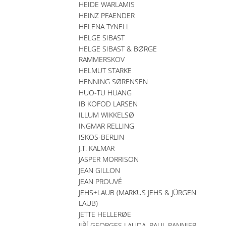
HEIDE WARLAMIS
HEINZ PFAENDER
HELENA TYNELL
HELGE SIBAST
HELGE SIBAST & BØRGE
RAMMERSKOV
HELMUT STARKE
HENNING SØRENSEN
HUO-TU HUANG
IB KOFOD LARSEN
ILLUM WIKKELSØ
INGMAR RELLING
ISKOS-BERLIN
J.T. KALMAR
JASPER MORRISON
JEAN GILLON
JEAN PROUVÉ
JEHS+LAUB (MARKUS JEHS & JÜRGEN
LAUB)
JETTE HELLERØE
JIŘÍ GEORGES LAUDA, PAUL PANNIER