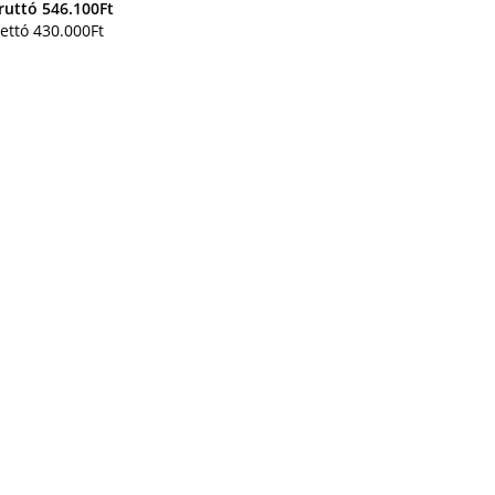
ruttó
546.100
Ft
ettó
430.000
Ft