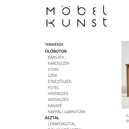
Skip
to
content
TERMÉKEK
ÜLŐBÚTOR
BÁRSZÉK
KAROSSZÉK
STOKI
SZÉK
ÉTKEZŐSZÉK
FOTEL
HINTASZÉK
IRODASZÉK
KANAPÉ
NAPPALI GARNITÚRA
K
ASZTAL
é
LERAKÓASZTAL