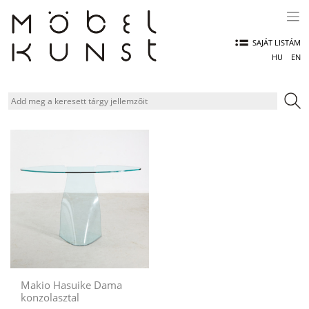
Skip
to
content
SAJÁT LISTÁM
HU
EN
Makio Hasuike Dama
konzolasztal