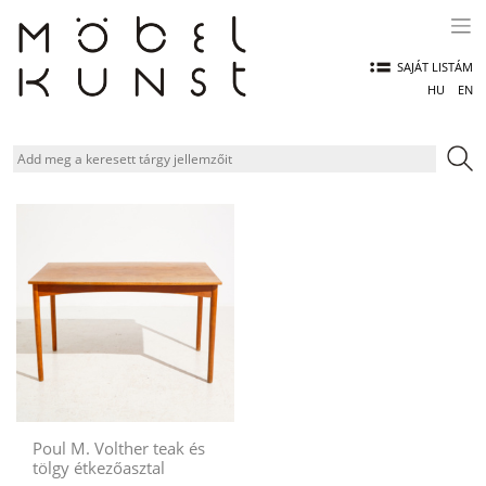
Skip
to
content
SAJÁT LISTÁM
HU
EN
Poul M. Volther teak és
tölgy étkezőasztal