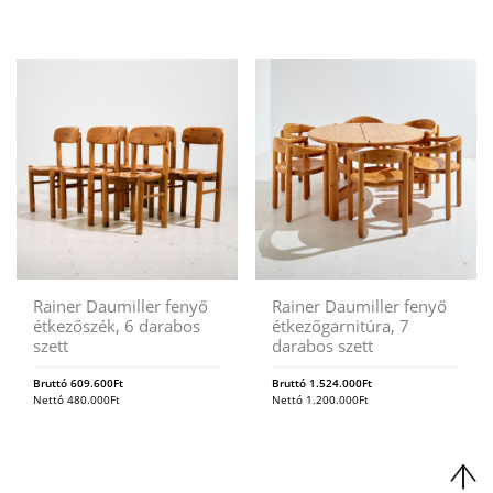
Rainer Daumiller fenyő
Rainer Daumiller fenyő
étkezőszék, 6 darabos
étkezőgarnitúra, 7
szett
darabos szett
Bruttó
609.600
Ft
Bruttó
1.524.000
Ft
Nettó
480.000
Ft
Nettó
1.200.000
Ft