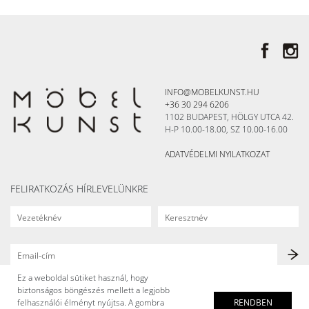
INFO@MOBELKUNST.HU
+36 30 294 6206
1102 BUDAPEST, HÖLGY UTCA 42.
H-P 10.00-18.00, SZ 10.00-16.00
ADATVÉDELMI NYILATKOZAT
FELIRATKOZÁS HÍRLEVELÜNKRE
Ez a weboldal sütiket használ, hogy
biztonságos böngészés mellett a legjobb
felhasználói élményt nyújtsa. A gombra
RENDBEN