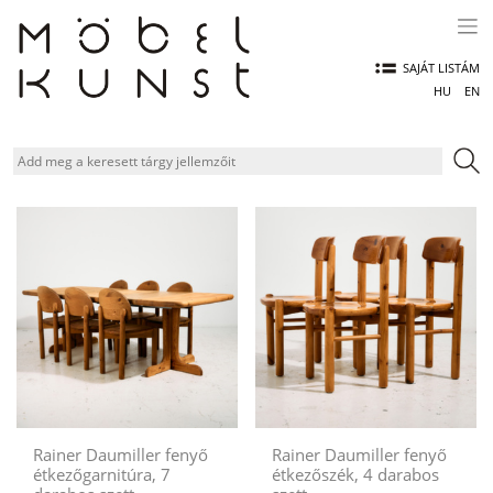
Skip
to
content
SAJÁT LISTÁM
HU
EN
Rainer Daumiller fenyő
Rainer Daumiller fenyő
étkezőgarnitúra, 7
étkezőszék, 4 darabos