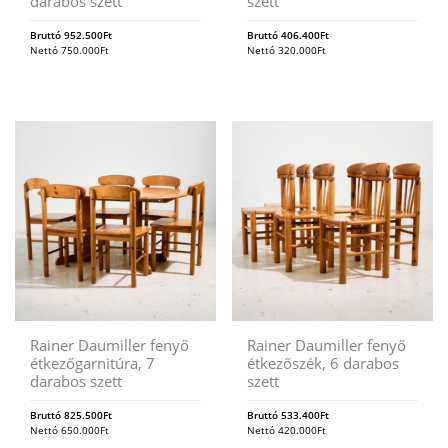
darabos szett
szett
Bruttó
952.500
Ft
Bruttó
406.400
Ft
Nettó
750.000
Ft
Nettó
320.000
Ft
Rainer Daumiller fenyő
Rainer Daumiller fenyő
étkezőgarnitúra, 7
étkezőszék, 6 darabos
darabos szett
szett
Bruttó
825.500
Ft
Bruttó
533.400
Ft
Nettó
650.000
Ft
Nettó
420.000
Ft