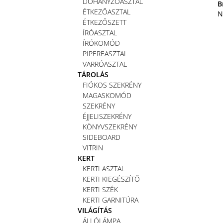
DOHÁNYZÓASZTAL
B
ÉTKEZŐASZTAL
N
ÉTKEZŐSZETT
ÍRÓASZTAL
ÍRÓKOMÓD
PIPEREASZTAL
VARRÓASZTAL
TÁROLÁS
FIÓKOS SZEKRÉNY
MAGASKOMÓD
SZEKRÉNY
ÉJJELISZEKRÉNY
KÖNYVSZEKRÉNY
SIDEBOARD
VITRIN
KERT
KERTI ASZTAL
KERTI KIEGÉSZÍTŐ
KERTI SZÉK
KERTI GARNITÚRA
VILÁGÍTÁS
ÁLLÓLÁMPA