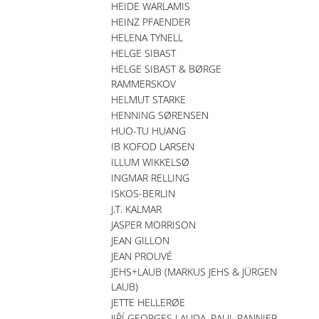
HEIDE WARLAMIS
HEINZ PFAENDER
HELENA TYNELL
HELGE SIBAST
HELGE SIBAST & BØRGE
RAMMERSKOV
HELMUT STARKE
HENNING SØRENSEN
HUO-TU HUANG
IB KOFOD LARSEN
ILLUM WIKKELSØ
INGMAR RELLING
ISKOS-BERLIN
J.T. KALMAR
JASPER MORRISON
JEAN GILLON
JEAN PROUVÉ
JEHS+LAUB (MARKUS JEHS & JÜRGEN
LAUB)
JETTE HELLERØE
JIŘÍ GEORGES LAUDA, PAUL PANNIER