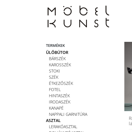
Skip
to
content
TERMÉKEK
ÜLŐBÚTOR
BÁRSZÉK
KAROSSZÉK
STOKI
SZÉK
ÉTKEZŐSZÉK
FOTEL
HINTASZÉK
IRODASZÉK
KANAPÉ
NAPPALI GARNITÚRA
R
ASZTAL
l
LERAKÓASZTAL