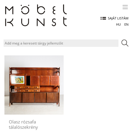
Skip
to
content
SAJÁT LISTÁM
HU
EN
Olasz rózsafa
tálalószekrény