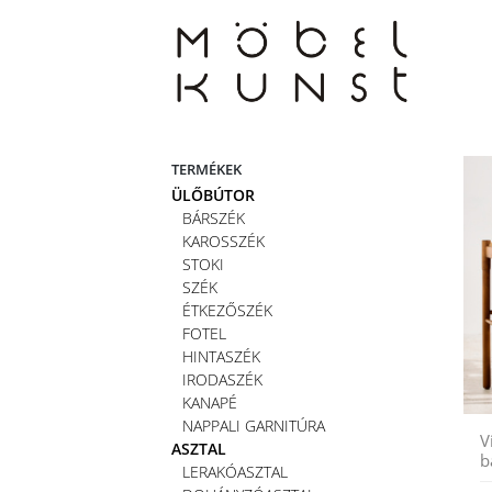
Skip
to
content
TERMÉKEK
ÜLŐBÚTOR
BÁRSZÉK
KAROSSZÉK
STOKI
SZÉK
ÉTKEZŐSZÉK
FOTEL
HINTASZÉK
IRODASZÉK
KANAPÉ
NAPPALI GARNITÚRA
V
ASZTAL
b
LERAKÓASZTAL