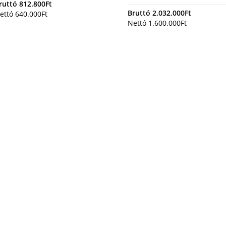
ruttó
812.800
Ft
Bruttó
2.032.000
Ft
ettó
640.000
Ft
Nettó
1.600.000
Ft