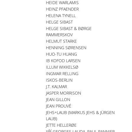
HEIDE WARLAMIS
HEINZ PFAENDER
HELENA TYNELL
HELGE SIBAST
HELGE SIBAST & BØRGE
RAMMERSKOV
HELMUT STARKE
HENNING SØRENSEN
HUO-TU HUANG
IB KOFOD LARSEN
ILLUM WIKKELSØ
INGMAR RELLING
ISKOS-BERLIN
J.T. KALMAR
JASPER MORRISON
JEAN GILLON
JEAN PROUVÉ
JEHS+LAUB (MARKUS JEHS & JÜRGEN
LAUB)
JETTE HELLERØE
JIŘÍ GEORGES LAUDA, PAUL PANNIER