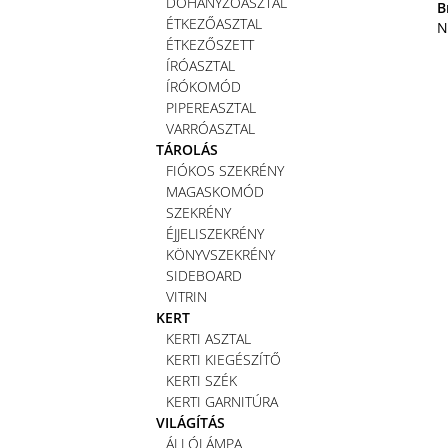
DOHÁNYZÓASZTAL
B
ÉTKEZŐASZTAL
N
ÉTKEZŐSZETT
ÍRÓASZTAL
ÍRÓKOMÓD
PIPEREASZTAL
VARRÓASZTAL
TÁROLÁS
FIÓKOS SZEKRÉNY
MAGASKOMÓD
SZEKRÉNY
ÉJJELISZEKRÉNY
KÖNYVSZEKRÉNY
SIDEBOARD
VITRIN
KERT
KERTI ASZTAL
KERTI KIEGÉSZÍTŐ
KERTI SZÉK
KERTI GARNITÚRA
VILÁGÍTÁS
ÁLLÓLÁMPA