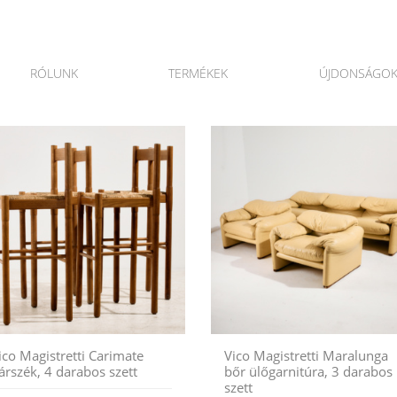
RÓLUNK
TERMÉKEK
ÚJDONSÁGO
ico Magistretti Carimate
Vico Magistretti Maralunga
árszék, 4 darabos szett
bőr ülőgarnitúra, 3 darabos
szett