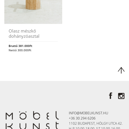
Olasz mészkő
dohányzóasztal
Bruttó
381.000
Ft
Nettó
300.000
Ft
INFO@MOBELKUNST.HU
+36 30 294 6206
1102 BUDAPEST, HÖLGY UTCA 42.
H-P 10.00-18.00, SZ 10.00-16.00