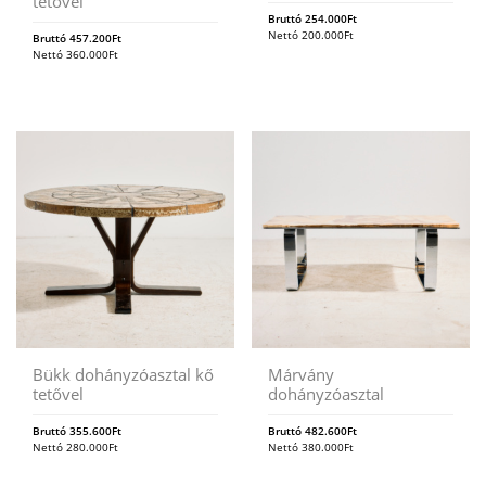
tetővel
Bruttó
254.000
Ft
Nettó
200.000
Ft
Bruttó
457.200
Ft
Nettó
360.000
Ft
Bükk dohányzóasztal kő
Márvány
tetővel
dohányzóasztal
Bruttó
355.600
Ft
Bruttó
482.600
Ft
Nettó
280.000
Ft
Nettó
380.000
Ft