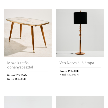
Mozaik tetős
Veb Narva állólámpa
dohányzóasztal
Bruttó
190.500
Ft
Nettó
150.000
Ft
Bruttó
203.200
Ft
Nettó
160.000
Ft