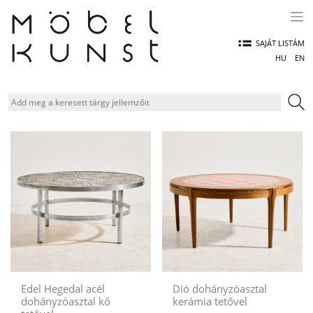
Skip
to
content
SAJÁT LISTÁM
HU
EN
Edel Hegedal acél
Dió dohányzóasztal
dohányzóasztal kő
kerámia tetővel