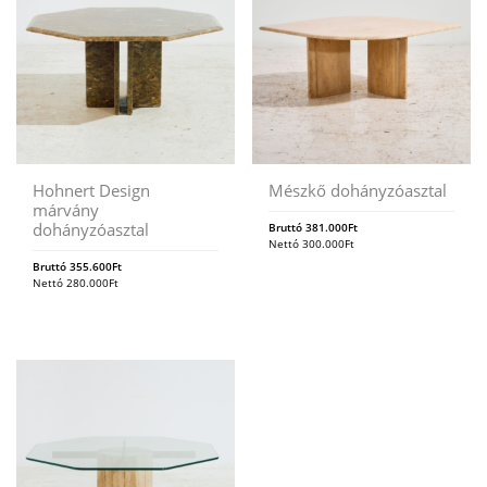
Hohnert Design
Mészkő dohányzóasztal
márvány
dohányzóasztal
Bruttó
381.000
Ft
Nettó
300.000
Ft
Bruttó
355.600
Ft
Nettó
280.000
Ft