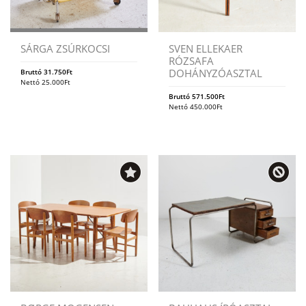
SÁRGA ZSÚRKOCSI
SVEN ELLEKAER
RÓZSAFA
DOHÁNYZÓASZTAL
Bruttó
31.750
Ft
Nettó
25.000
Ft
Bruttó
571.500
Ft
Nettó
450.000
Ft