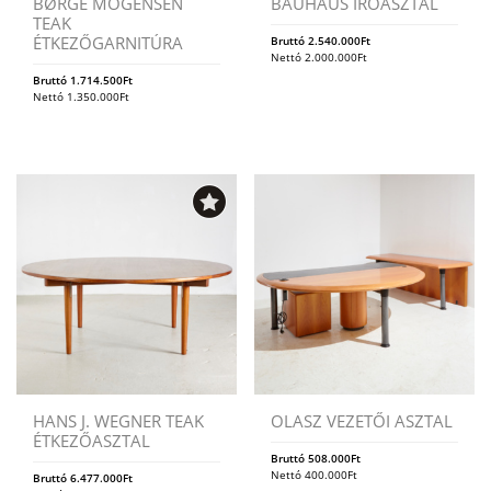
BØRGE MOGENSEN
BAUHAUS ÍRÓASZTAL
TEAK
ÉTKEZŐGARNITÚRA
Bruttó
2.540.000
Ft
Nettó
2.000.000
Ft
Bruttó
1.714.500
Ft
Nettó
1.350.000
Ft
HANS J. WEGNER TEAK
OLASZ VEZETŐI ASZTAL
ÉTKEZŐASZTAL
Bruttó
508.000
Ft
Nettó
400.000
Ft
Bruttó
6.477.000
Ft