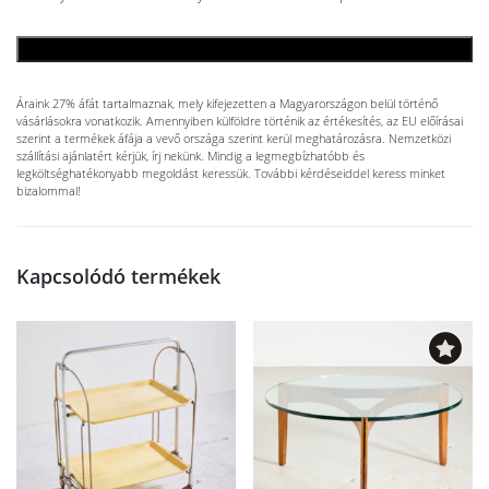
KOSÁRBA TESZEM
Áraink 27% áfát tartalmaznak, mely kifejezetten a Magyarországon belül történő
vásárlásokra vonatkozik. Amennyiben külföldre történik az értékesítés, az EU előírásai
szerint a termékek áfája a vevő országa szerint kerül meghatározásra. Nemzetközi
szállítási ajánlatért kérjük, írj nekünk. Mindig a legmegbízhatóbb és
legköltséghatékonyabb megoldást keressük. További kérdéseiddel keress minket
bizalommal!
Kapcsolódó termékek