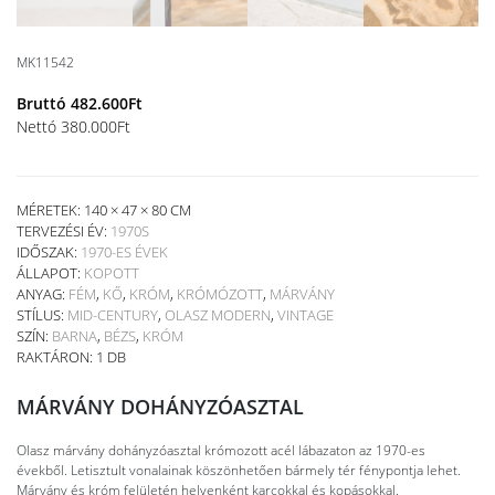
MK11542
Bruttó
482.600
Ft
Nettó
380.000
Ft
MÉRETEK: 140 × 47 × 80 CM
TERVEZÉSI ÉV:
1970S
IDŐSZAK:
1970-ES ÉVEK
ÁLLAPOT:
KOPOTT
ANYAG:
FÉM
,
KŐ
,
KRÓM
,
KRÓMÓZOTT
,
MÁRVÁNY
STÍLUS:
MID-CENTURY
,
OLASZ MODERN
,
VINTAGE
SZÍN:
BARNA
,
BÉZS
,
KRÓM
RAKTÁRON: 1 DB
MÁRVÁNY DOHÁNYZÓASZTAL
Olasz márvány dohányzóasztal krómozott acél lábazaton az 1970-es
évekből. Letisztult vonalainak köszönhetően bármely tér fénypontja lehet.
Márvány és króm felületén helyenként karcokkal és kopásokkal.