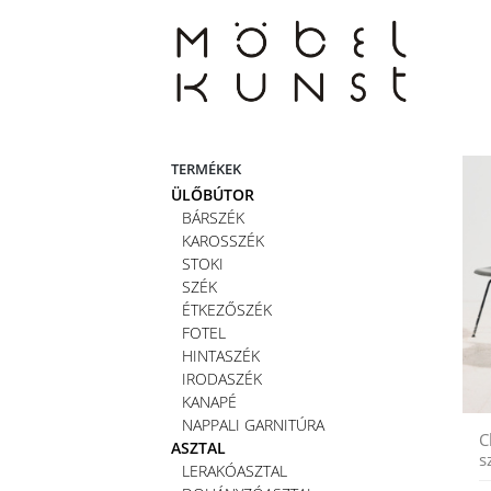
Skip
to
content
TERMÉKEK
ÜLŐBÚTOR
BÁRSZÉK
KAROSSZÉK
STOKI
SZÉK
ÉTKEZŐSZÉK
FOTEL
HINTASZÉK
IRODASZÉK
KANAPÉ
NAPPALI GARNITÚRA
C
ASZTAL
s
LERAKÓASZTAL