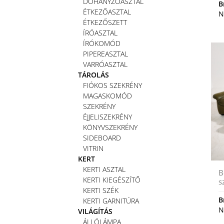
DOHÁNYZÓASZTAL
B
ÉTKEZŐASZTAL
N
ÉTKEZŐSZETT
ÍRÓASZTAL
ÍRÓKOMÓD
PIPEREASZTAL
VARRÓASZTAL
TÁROLÁS
FIÓKOS SZEKRÉNY
MAGASKOMÓD
SZEKRÉNY
ÉJJELISZEKRÉNY
KÖNYVSZEKRÉNY
SIDEBOARD
VITRIN
KERT
KERTI ASZTAL
B
KERTI KIEGÉSZÍTŐ
s
KERTI SZÉK
B
KERTI GARNITÚRA
N
VILÁGÍTÁS
ÁLLÓLÁMPA