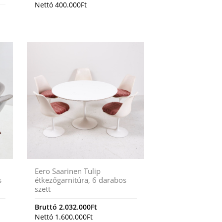
Nettó
400.000
Ft
Eero Saarinen Tulip
s
étkezőgarnitúra, 6 darabos
szett
Bruttó
2.032.000
Ft
Nettó
1.600.000
Ft