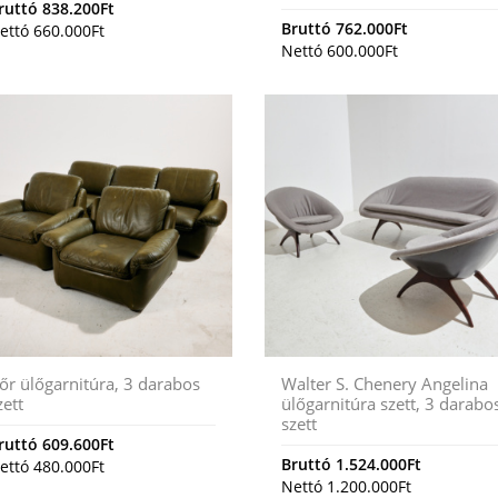
ruttó
838.200
Ft
Bruttó
762.000
Ft
ettó
660.000
Ft
Nettó
600.000
Ft
őr ülőgarnitúra, 3 darabos
Walter S. Chenery Angelina
zett
ülőgarnitúra szett, 3 darabo
szett
ruttó
609.600
Ft
Bruttó
1.524.000
Ft
ettó
480.000
Ft
Nettó
1.200.000
Ft