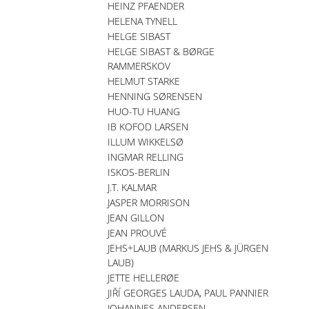
HEINZ PFAENDER
HELENA TYNELL
HELGE SIBAST
HELGE SIBAST & BØRGE
RAMMERSKOV
HELMUT STARKE
HENNING SØRENSEN
HUO-TU HUANG
IB KOFOD LARSEN
ILLUM WIKKELSØ
INGMAR RELLING
ISKOS-BERLIN
J.T. KALMAR
JASPER MORRISON
JEAN GILLON
JEAN PROUVÉ
JEHS+LAUB (MARKUS JEHS & JÜRGEN
LAUB)
JETTE HELLERØE
JIŘÍ GEORGES LAUDA, PAUL PANNIER
JOHANNES ANDERSEN