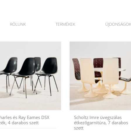
RÓLUNK
TERMÉKEK
ÚJDONSÁGO
harles és Ray Eames DSX
Scholtz Imre üvegszálas
zék, 4 darabos szett
étkezőgarnitúra, 7 darabos
szett