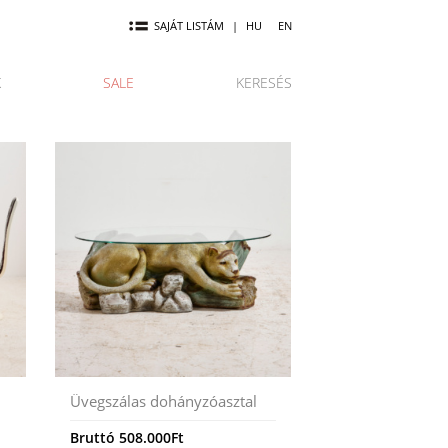
SAJÁT LISTÁM
|
HU
EN
K
SALE
KERESÉS
Üvegszálas dohányzóasztal
Bruttó
508.000
Ft